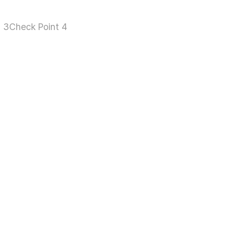
t 3
Check Point 4