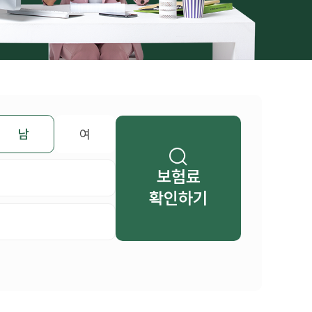
남
여
보험료
확인하기